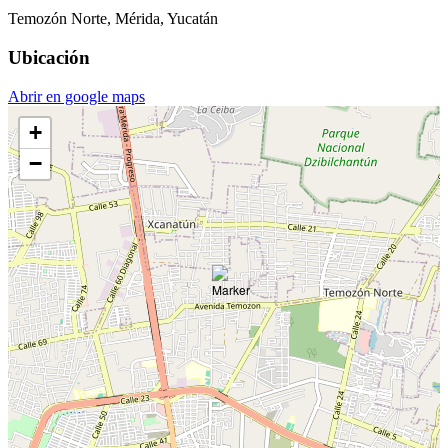
Temozón Norte, Mérida, Yucatán
Ubicación
Abrir en google maps
+
−