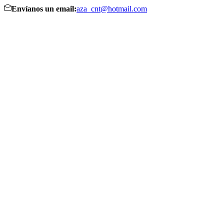
Envíanos un email:
aza_cnt@hotmail.com