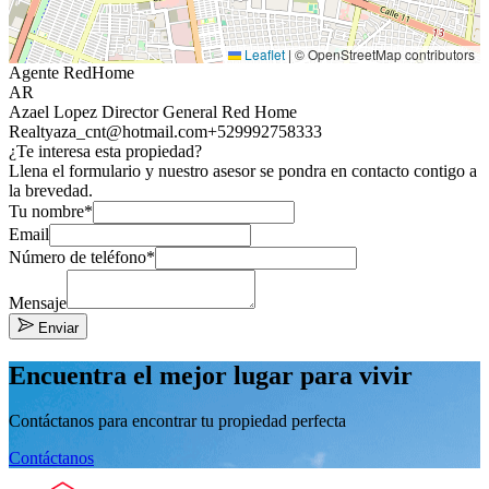
Leaflet
|
© OpenStreetMap contributors
Agente RedHome
AR
Azael Lopez Director General Red Home
Realty
aza_cnt@hotmail.com
+529992758333
¿Te interesa esta propiedad?
Llena el formulario y nuestro asesor se pondra en contacto contigo a
la brevedad.
Tu nombre*
Email
Número de teléfono*
Mensaje
Enviar
Encuentra el mejor lugar para vivir
Contáctanos para encontrar tu propiedad perfecta
Contáctanos