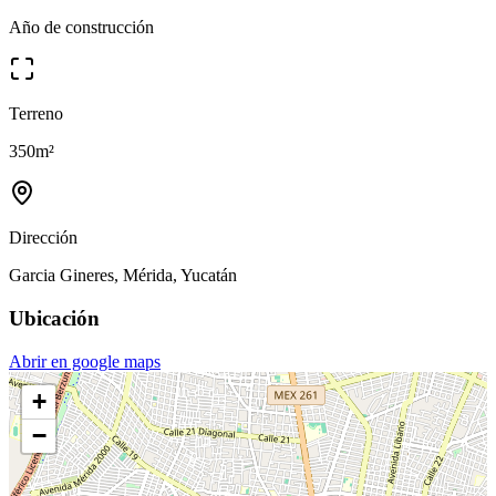
Año de construcción
Terreno
350
m²
Dirección
Garcia Gineres, Mérida, Yucatán
Ubicación
Abrir en google maps
+
−