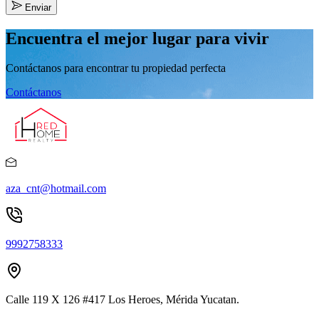
Enviar
Encuentra el mejor lugar para vivir
Contáctanos para encontrar tu propiedad perfecta
Contáctanos
aza_cnt@hotmail.com
9992758333
Calle 119 X 126 #417 Los Heroes, Mérida Yucatan.