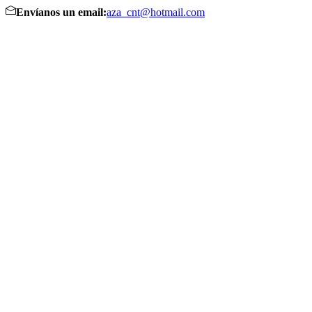
Envíanos un email:
aza_cnt@hotmail.com