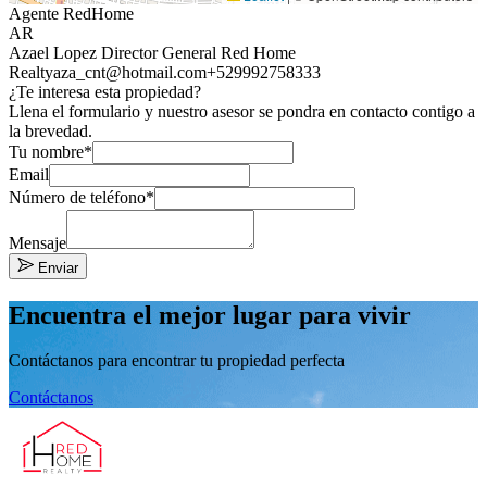
Agente RedHome
AR
Azael Lopez Director General Red Home
Realty
aza_cnt@hotmail.com
+529992758333
¿Te interesa esta propiedad?
Llena el formulario y nuestro asesor se pondra en contacto contigo a
la brevedad.
Tu nombre*
Email
Número de teléfono*
Mensaje
Enviar
Encuentra el mejor lugar para vivir
Contáctanos para encontrar tu propiedad perfecta
Contáctanos