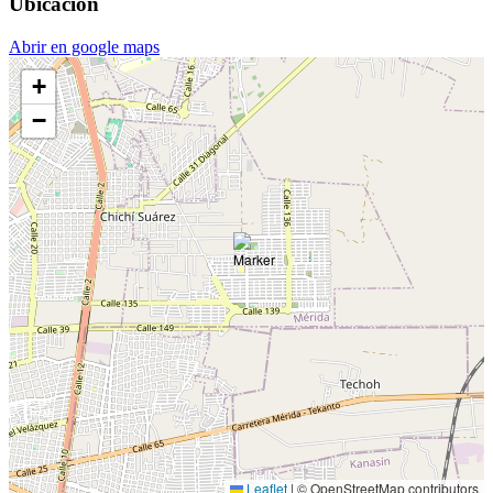
Ubicación
Abrir en google maps
+
−
Leaflet
|
© OpenStreetMap contributors