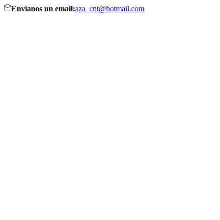
Envíanos un email:
aza_cnt@hotmail.com