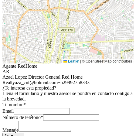
Leaflet
|
© OpenStreetMap contributors
Agente RedHome
AR
Azael Lopez Director General Red Home
Realty
aza_cnt@hotmail.com
+529992758333
¿Te interesa esta propiedad?
Llena el formulario y nuestro asesor se pondra en contacto contigo a
la brevedad.
Tu nombre*
Email
Número de teléfono*
Mensaje