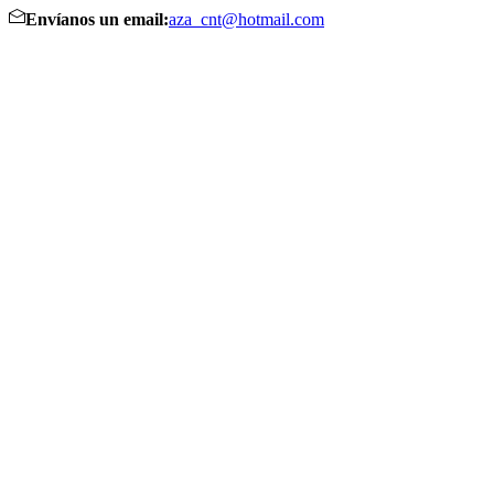
Envíanos un email:
aza_cnt@hotmail.com