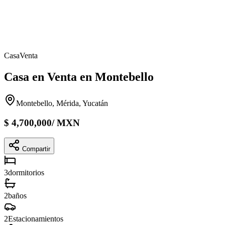
Casa
Venta
Casa en Venta en Montebello
Montebello, Mérida, Yucatán
$
4,700,000
/
MXN
Compartir
3
dormitorios
2
baños
2
Estacionamientos