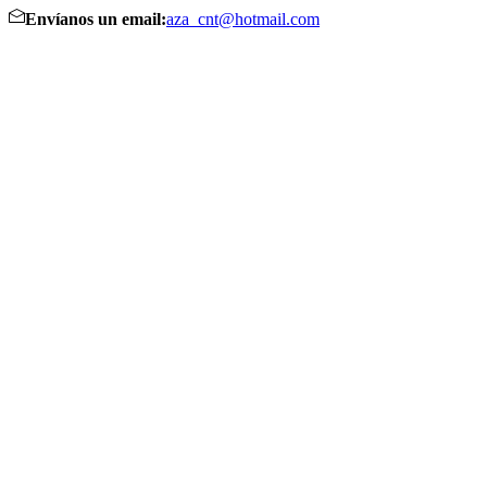
Envíanos un email:
aza_cnt@hotmail.com