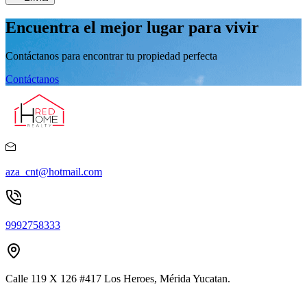
Encuentra el mejor lugar para vivir
Contáctanos para encontrar tu propiedad perfecta
Contáctanos
aza_cnt@hotmail.com
9992758333
Calle 119 X 126 #417 Los Heroes, Mérida Yucatan.