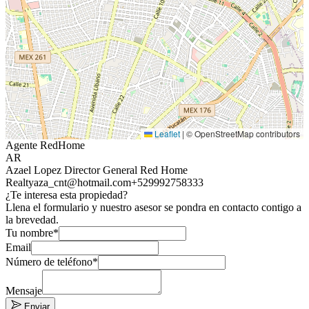
Leaflet
|
© OpenStreetMap contributors
Agente RedHome
AR
Azael Lopez Director General Red Home
Realty
aza_cnt@hotmail.com
+529992758333
¿Te interesa esta propiedad?
Llena el formulario y nuestro asesor se pondra en contacto contigo a
la brevedad.
Tu nombre*
Email
Número de teléfono*
Mensaje
Enviar