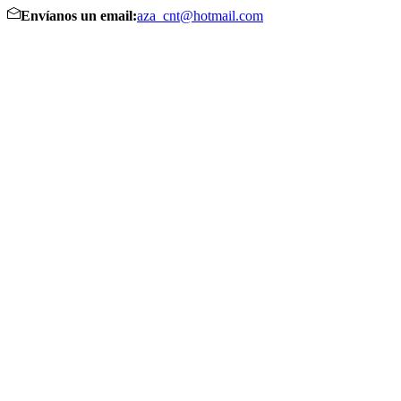
Envíanos un email:
aza_cnt@hotmail.com