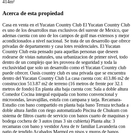
414
m²
Acerca de esta propiedad
Casa en venta en el Yucatan Country Club El Yucatan Country Club
es uno de los desarrollos mas exclusivos del sureste de Mexico, que
ademas cuenta con uno de los campos de golf mas extensos y mejor
acondicionados a nivel nacional. Se trata de un desarrollo que ofrece
privadas de departamento y casa lotes residenciales. El Yucatan
Country Club esta pensado para aquellas personas que deseen
rodearse de vistas naturales, una urbanizacion de primer nivel, todo
dentro de un complejo que les proveea de seguridad y toda la
exclusividad que solo un desarrollo como el Yucatan Country club
puede ofrecer. Oasis country club es una privada que se encuentra
dentro del Yucatan Country Club La casa cuenta con: 413.86 m2 de
construccion 513.87 m2 de terreno (16 metros de frente por 32.1
metros de fondo) En planta alta baja cuenta con: Sala a doble altura
Comedor Cocina integral equipada con horno convencional y
microondas, lavavajillas, estufa con campana y tarja. Recamara-
Estudio con bano compartido en planta baja bano Terraza techada a
doble altura Jardin con riego automatizado Piscina de Chukum con
sistema de filtros cuarto de servicio con banos cuarto de maquinas y
bodega cochera de 3 autos (mas 3 sin cubierta) Planta alta: 3
recamaras con bano y vestidor Area de tv familiar Lavanderia con
patio de tendido Acabados Marmol en pisos y muros de banos