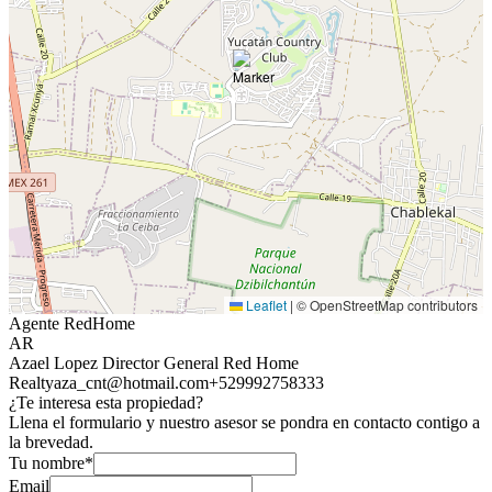
Leaflet
|
© OpenStreetMap contributors
Agente RedHome
AR
Azael Lopez Director General Red Home
Realty
aza_cnt@hotmail.com
+529992758333
¿Te interesa esta propiedad?
Llena el formulario y nuestro asesor se pondra en contacto contigo a
la brevedad.
Tu nombre*
Email