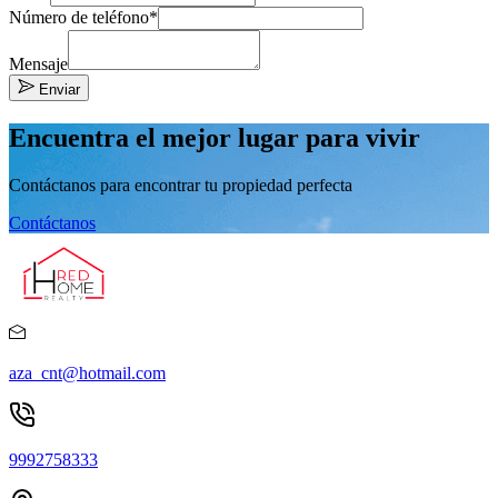
Número de teléfono*
Mensaje
Enviar
Encuentra el mejor lugar para vivir
Contáctanos para encontrar tu propiedad perfecta
Contáctanos
aza_cnt@hotmail.com
9992758333