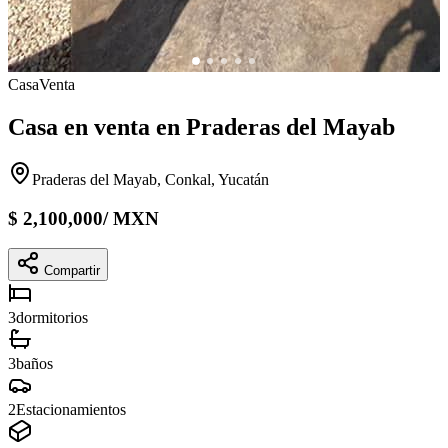
Casa
Venta
Casa en venta en Praderas del Mayab
Praderas del Mayab, Conkal, Yucatán
$
2,100,000
/
MXN
Compartir
3
dormitorios
3
baños
2
Estacionamientos