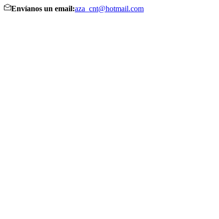
Envíanos un email:
aza_cnt@hotmail.com