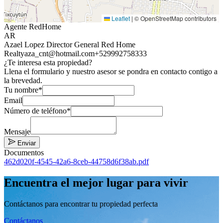
Leaflet
|
© OpenStreetMap contributors
Agente RedHome
AR
Azael Lopez Director General Red Home
Realty
aza_cnt@hotmail.com
+529992758333
¿Te interesa esta propiedad?
Llena el formulario y nuestro asesor se pondra en contacto contigo a
la brevedad.
Tu nombre*
Email
Número de teléfono*
Mensaje
Enviar
Documentos
462d020f-4545-42a6-8ceb-44758d6f38ab.pdf
Encuentra el mejor lugar para vivir
Contáctanos para encontrar tu propiedad perfecta
Contáctanos