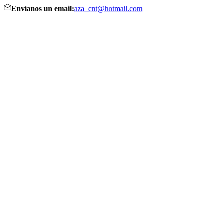
Envíanos un email:
aza_cnt@hotmail.com