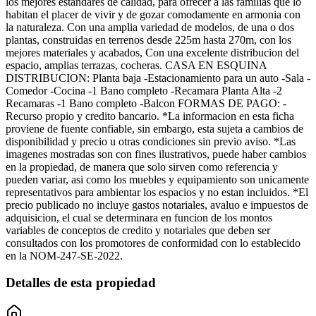
los mejores estandares de calidad, para ofrecer a las familias que lo
habitan el placer de vivir y de gozar comodamente en armonia con
la naturaleza. Con una amplia variedad de modelos, de una o dos
plantas, construidas en terrenos desde 225m hasta 270m, con los
mejores materiales y acabados, Con una excelente distribucion del
espacio, amplias terrazas, cocheras. CASA EN ESQUINA
DISTRIBUCION: Planta baja -Estacionamiento para un auto -Sala -
Comedor -Cocina -1 Bano completo -Recamara Planta Alta -2
Recamaras -1 Bano completo -Balcon FORMAS DE PAGO: -
Recurso propio y credito bancario. *La informacion en esta ficha
proviene de fuente confiable, sin embargo, esta sujeta a cambios de
disponibilidad y precio u otras condiciones sin previo aviso. *Las
imagenes mostradas son con fines ilustrativos, puede haber cambios
en la propiedad, de manera que solo sirven como referencia y
pueden variar, asi como los muebles y equipamiento son unicamente
representativos para ambientar los espacios y no estan incluidos. *El
precio publicado no incluye gastos notariales, avaluo e impuestos de
adquisicion, el cual se determinara en funcion de los montos
variables de conceptos de credito y notariales que deben ser
consultados con los promotores de conformidad con lo establecido
en la NOM-247-SE-2022.
Detalles de esta propiedad