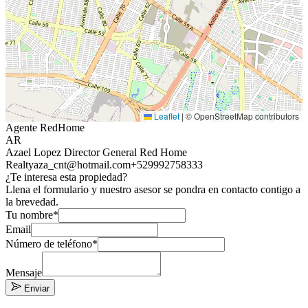
Leaflet
|
© OpenStreetMap contributors
Agente RedHome
AR
Azael Lopez Director General Red Home
Realty
aza_cnt@hotmail.com
+529992758333
¿Te interesa esta propiedad?
Llena el formulario y nuestro asesor se pondra en contacto contigo a
la brevedad.
Tu nombre*
Email
Número de teléfono*
Mensaje
Enviar