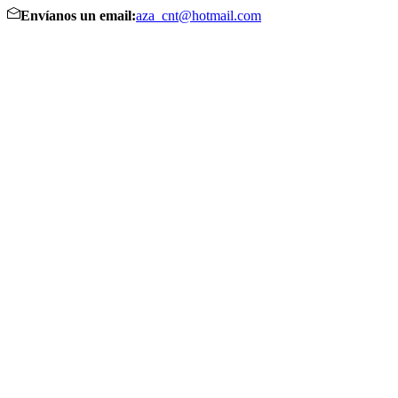
Envíanos un email:
aza_cnt@hotmail.com