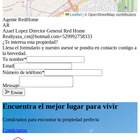
Leaflet
|
© OpenStreetMap contributors
Agente RedHome
AR
Azael Lopez Director General Red Home
Realty
aza_cnt@hotmail.com
+529992758333
¿Te interesa esta propiedad?
Llena el formulario y nuestro asesor se pondra en contacto contigo a
la brevedad.
Tu nombre*
Email
Número de teléfono*
Mensaje
Enviar
Encuentra el mejor lugar para vivir
Contáctanos para encontrar tu propiedad perfecta
Contáctanos