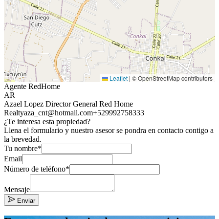
Leaflet
|
© OpenStreetMap contributors
Agente RedHome
AR
Azael Lopez Director General Red Home
Realty
aza_cnt@hotmail.com
+529992758333
¿Te interesa esta propiedad?
Llena el formulario y nuestro asesor se pondra en contacto contigo a
la brevedad.
Tu nombre*
Email
Número de teléfono*
Mensaje
Enviar