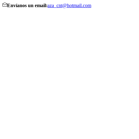
Envíanos un email:
aza_cnt@hotmail.com