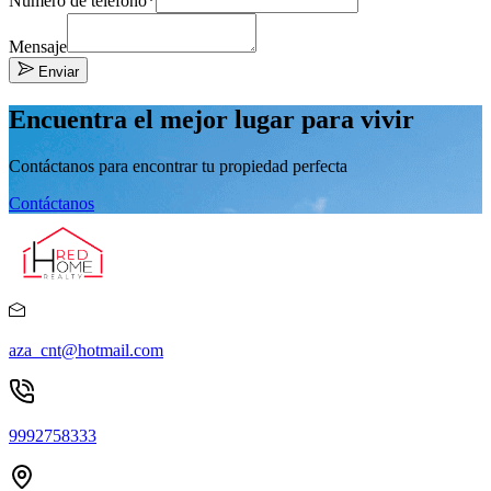
Número de teléfono*
Mensaje
Enviar
Encuentra el mejor lugar para vivir
Contáctanos para encontrar tu propiedad perfecta
Contáctanos
aza_cnt@hotmail.com
9992758333