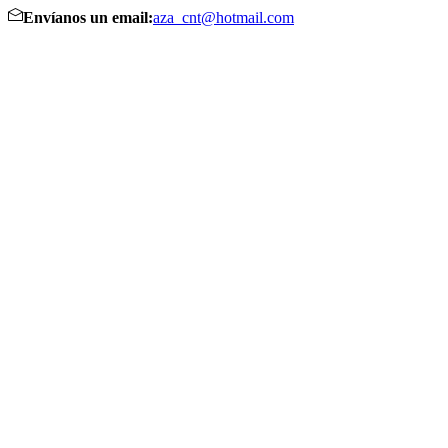
Envíanos un email:
aza_cnt@hotmail.com