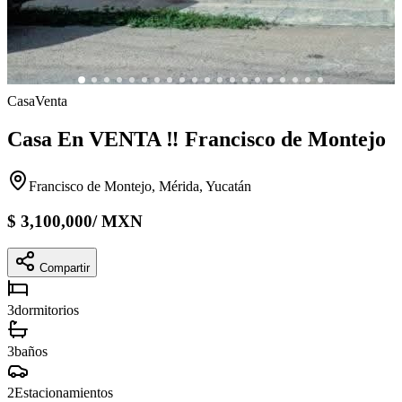
Casa
Venta
Casa En VENTA ‼️ Francisco de Montejo
Francisco de Montejo, Mérida, Yucatán
$
3,100,000
/
MXN
Compartir
3
dormitorios
3
baños
2
Estacionamientos