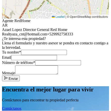
Leaflet
|
© OpenStreetMap contributors
Agente RedHome
AR
Azael Lopez Director General Red Home
Realty
aza_cnt@hotmail.com
+529992758333
¿Te interesa esta propiedad?
Llena el formulario y nuestro asesor se pondra en contacto contigo a
la brevedad.
Tu nombre*
Email
Número de teléfono*
Mensaje
Enviar
Encuentra el mejor lugar para vivir
Contáctanos para encontrar tu propiedad perfecta
Contáctanos