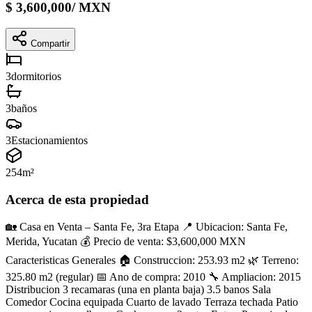
$
3,600,000
/
MXN
Compartir
3
dormitorios
3
baños
3
Estacionamientos
254
m²
Acerca de esta propiedad
🏡 Casa en Venta – Santa Fe, 3ra Etapa 📍 Ubicacion: Santa Fe,
Merida, Yucatan 💰 Precio de venta: $3,600,000 MXN
Caracteristicas Generales 🏠 Construccion: 253.93 m2 🌿 Terreno:
325.80 m2 (regular) 📅 Ano de compra: 2010 🔧 Ampliacion: 2015
Distribucion 3 recamaras (una en planta baja) 3.5 banos Sala
Comedor Cocina equipada Cuarto de lavado Terraza techada Patio