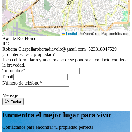
Leaflet
|
© OpenStreetMap contributors
Agente RedHome
RC
Roberta Ciarpella
robertadiavolo@gmail.com
+523318047529
¿Te interesa esta propiedad?
Llena el formulario y nuestro asesor se pondra en contacto contigo a
la brevedad.
Tu nombre*
Email
Número de teléfono*
Mensaje
Enviar
Encuentra el mejor lugar para vivir
Contáctanos para encontrar tu propiedad perfecta