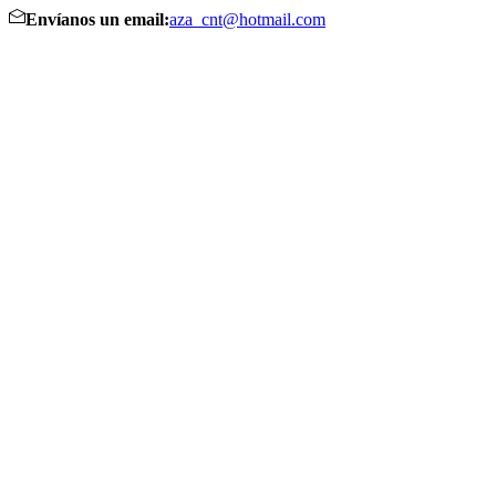
Envíanos un email:
aza_cnt@hotmail.com