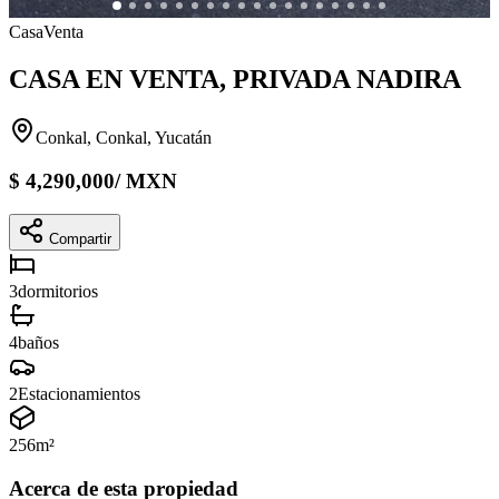
Casa
Venta
CASA EN VENTA, PRIVADA NADIRA
Conkal, Conkal, Yucatán
$
4,290,000
/
MXN
Compartir
3
dormitorios
4
baños
2
Estacionamientos
256
m²
Acerca de esta propiedad