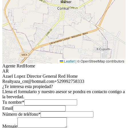
Leaflet
|
© OpenStreetMap contributors
Agente RedHome
AR
Azael Lopez Director General Red Home
Realty
aza_cnt@hotmail.com
+529992758333
¿Te interesa esta propiedad?
Llena el formulario y nuestro asesor se pondra en contacto contigo a
la brevedad.
Tu nombre*
Email
Número de teléfono*
Mensaje