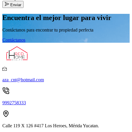
Enviar
Encuentra el mejor lugar para vivir
Contáctanos para encontrar tu propiedad perfecta
Contáctanos
aza_cnt@hotmail.com
9992758333
Calle 119 X 126 #417 Los Heroes, Mérida Yucatan.