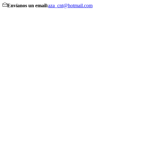
Envíanos un email:
aza_cnt@hotmail.com