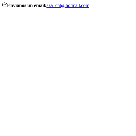
Envíanos un email:
aza_cnt@hotmail.com