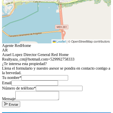
Leaflet
|
© OpenStreetMap contributors
Agente RedHome
AR
Azael Lopez Director General Red Home
Realty
aza_cnt@hotmail.com
+529992758333
¿Te interesa esta propiedad?
Llena el formulario y nuestro asesor se pondra en contacto contigo a
la brevedad.
Tu nombre*
Email
Número de teléfono*
Mensaje
Enviar