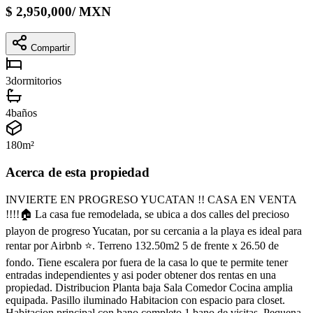
$
2,950,000
/
MXN
Compartir
3
dormitorios
4
baños
180
m²
Acerca de esta propiedad
INVIERTE EN PROGRESO YUCATAN !! CASA EN VENTA
!!!!🏠 La casa fue remodelada, se ubica a dos calles del precioso
playon de progreso Yucatan, por su cercania a la playa es ideal para
rentar por Airbnb ⭐. Terreno 132.50m2 5 de frente x 26.50 de
fondo. Tiene escalera por fuera de la casa lo que te permite tener
entradas independientes y asi poder obtener dos rentas en una
propiedad. Distribucion Planta baja Sala Comedor Cocina amplia
equipada. Pasillo iluminado Habitacion con espacio para closet.
Habitacion principal con bano completo 1 bano de visitas. Pequena