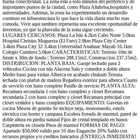
buena conectividad. La zona esta a solo minutos del periferico y de
importantes puntos de la ciudad, como Plaza Altabrisa,hospitales y
universidades. Ademas, la zona ha experimentado un desarrollo
continuo en infraestructura lo que hace la vida diaria mucho mas
comoda. Vivir aqui tambien representa una excelente oportunidad de
inversion, ya que la plusvalia de la zona sigue creciendo.
LUGARES CERCANOS: Plaza La Isla 4.2km Cabo Norte 5.0km
Hospital Christus Muguerza (El Faro) 2.9km Plaza City Center
3.4km Plaza City 32 3.4km Universidad Anahuac Mayab 16.1km
Colegio Cumbres 5.0km CARACTERISTICAS: Terreno 10m de
frente x 30m de fondo | Terreno 288.15m2. Construccion 237.15m2.
DISTRIBUCION: PLANTA BAJA: Garaje techado para 2
vehiculos Cocina con isla Alacena Sala y comedor a doble altura
Medio bano para visitas Alberca en acabado chukum Terraza
techada con plafon de madera Regadera exterior para alberca Cuarto
de servicio con bano completo Pasillo de servicio PLANTA ALTA:
Recamara secundaria 1 con bano completo y closet Recamara
secundaria 2 con bano completo y closet Recamara principal con
closet vestidor y bano completo EQUIPAMIENTO: Gavetas en
cocina Meseta de granito Se incluye tarja, monomando, estufa
electrica con horno y campana Escalera forrada de marmol, pared de
doble altura en piedra natural Fijos de cristal templado en banos
Carpinteria en closets Pisos de marmol FORMAS DE PAGO:
Apartado $50,000 valido por 10 dias Enganche 20% Saldo con
recursos propios y/o creditos bancarios ¡ENTREGA INMEDIATA!