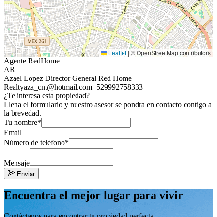
Leaflet
|
© OpenStreetMap contributors
Agente RedHome
AR
Azael Lopez Director General Red Home
Realty
aza_cnt@hotmail.com
+529992758333
¿Te interesa esta propiedad?
Llena el formulario y nuestro asesor se pondra en contacto contigo a
la brevedad.
Tu nombre*
Email
Número de teléfono*
Mensaje
Enviar
Encuentra el mejor lugar para vivir
Contáctanos para encontrar tu propiedad perfecta