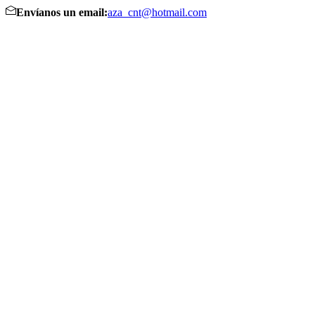
Envíanos un email:
aza_cnt@hotmail.com