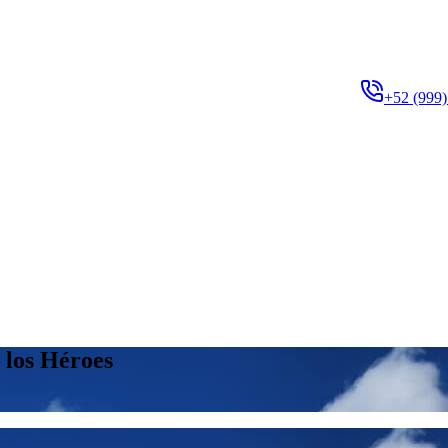
+52 (999)
 los Héroes