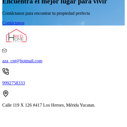
Encuentra el mejor lugar para vivir
Contáctanos para encontrar tu propiedad perfecta
Contáctanos
aza_cnt@hotmail.com
9992758333
Calle 119 X 126 #417 Los Heroes, Mérida Yucatan.