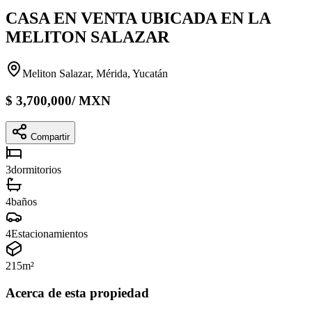
CASA EN VENTA UBICADA EN LA
MELITON SALAZAR
Meliton Salazar, Mérida, Yucatán
$
3,700,000
/
MXN
Compartir
3
dormitorios
4
baños
4
Estacionamientos
215
m²
Acerca de esta propiedad