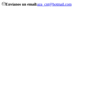
Envíanos un email:
aza_cnt@hotmail.com