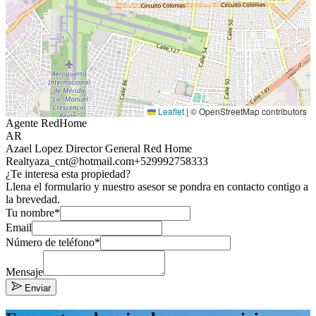
Leaflet
|
© OpenStreetMap contributors
Agente RedHome
AR
Azael Lopez Director General Red Home
Realty
aza_cnt@hotmail.com
+529992758333
¿Te interesa esta propiedad?
Llena el formulario y nuestro asesor se pondra en contacto contigo a
la brevedad.
Tu nombre*
Email
Número de teléfono*
Mensaje
Enviar