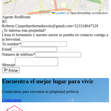
Leaflet
|
© OpenStreetMap contributors
Agente RedHome
RC
Roberta Ciarpella
robertadiavolo@gmail.com
+523318047529
¿Te interesa esta propiedad?
Llena el formulario y nuestro asesor se pondra en contacto contigo a
la brevedad.
Tu nombre*
Email
Número de teléfono*
Mensaje
Enviar
Encuentra el mejor lugar para vivir
Contáctanos para encontrar tu propiedad perfecta
Contáctanos