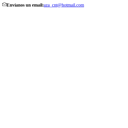
Envíanos un email:
aza_cnt@hotmail.com