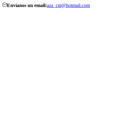
Envíanos un email:
aza_cnt@hotmail.com