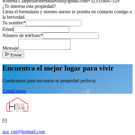
Roberta Ciarpella
robertadiavolo@gmail.com
+523318047529
¿Te interesa esta propiedad?
Llena el formulario y nuestro asesor se pondra en contacto contigo a
la brevedad.
Tu nombre*
Email
Número de teléfono*
Mensaje
Enviar
Encuentra el mejor lugar para vivir
Contáctanos para encontrar tu propiedad perfecta
Contáctanos
aza_cnt@hotmail.com