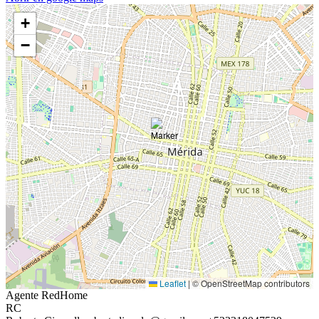
+
−
Leaflet
|
© OpenStreetMap contributors
Agente RedHome
RC