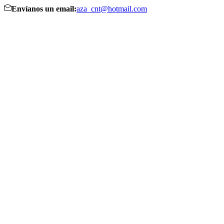
Envíanos un email:
aza_cnt@hotmail.com