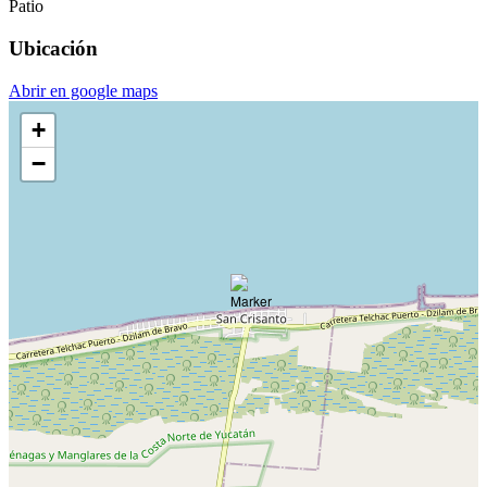
Patio
Ubicación
Abrir en google maps
+
−