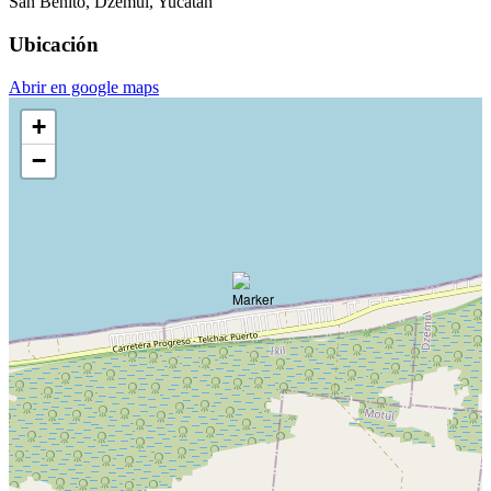
San Benito, Dzemul, Yucatán
Ubicación
Abrir en google maps
+
−