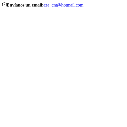
Envíanos un email:
aza_cnt@hotmail.com