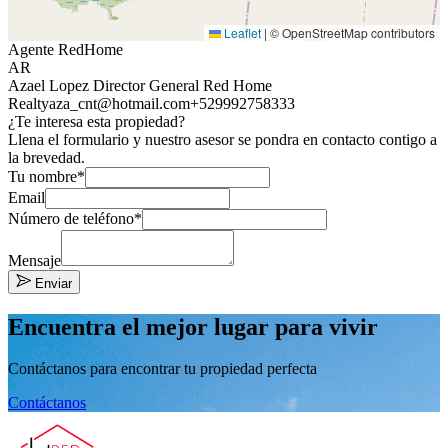
Leaflet
|
© OpenStreetMap contributors
Agente RedHome
AR
Azael Lopez Director General Red Home
Realty
aza_cnt@hotmail.com
+529992758333
¿Te interesa esta propiedad?
Llena el formulario y nuestro asesor se pondra en contacto contigo a
la brevedad.
Tu nombre*
Email
Número de teléfono*
Mensaje
Enviar
Encuentra el mejor lugar para vivir
Contáctanos para encontrar tu propiedad perfecta
Contáctanos