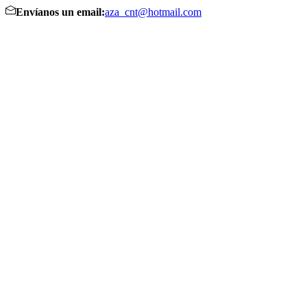
Envíanos un email:
aza_cnt@hotmail.com