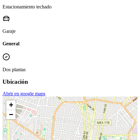
Estacionamiento techado
Garaje
General
Dos plantas
Ubicación
Abrir en google maps
+
−