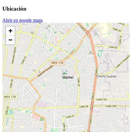
Ubicación
Abrir en google maps
+
−