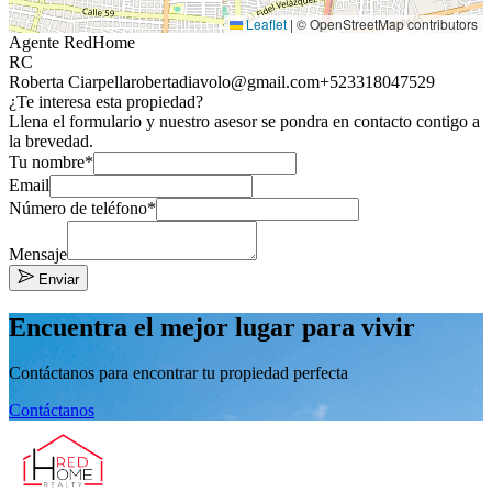
Leaflet
|
© OpenStreetMap contributors
Agente RedHome
RC
Roberta Ciarpella
robertadiavolo@gmail.com
+523318047529
¿Te interesa esta propiedad?
Llena el formulario y nuestro asesor se pondra en contacto contigo a
la brevedad.
Tu nombre*
Email
Número de teléfono*
Mensaje
Enviar
Encuentra el mejor lugar para vivir
Contáctanos para encontrar tu propiedad perfecta
Contáctanos