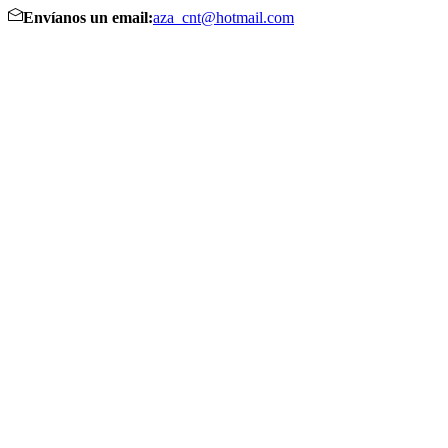
Envíanos un email:
aza_cnt@hotmail.com