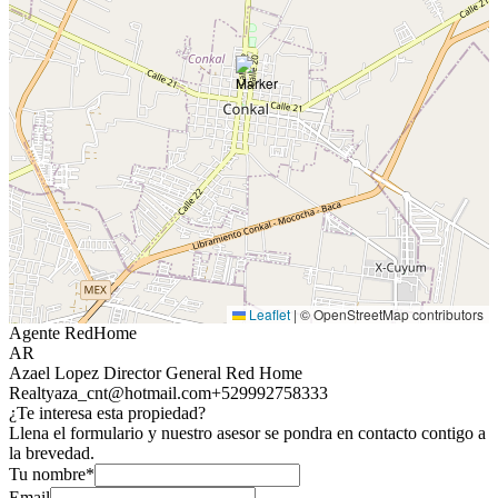
Leaflet
|
© OpenStreetMap contributors
Agente RedHome
AR
Azael Lopez Director General Red Home
Realty
aza_cnt@hotmail.com
+529992758333
¿Te interesa esta propiedad?
Llena el formulario y nuestro asesor se pondra en contacto contigo a
la brevedad.
Tu nombre*
Email