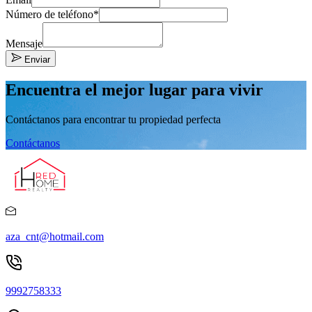
Número de teléfono*
Mensaje
Enviar
Encuentra el mejor lugar para vivir
Contáctanos para encontrar tu propiedad perfecta
Contáctanos
aza_cnt@hotmail.com
9992758333