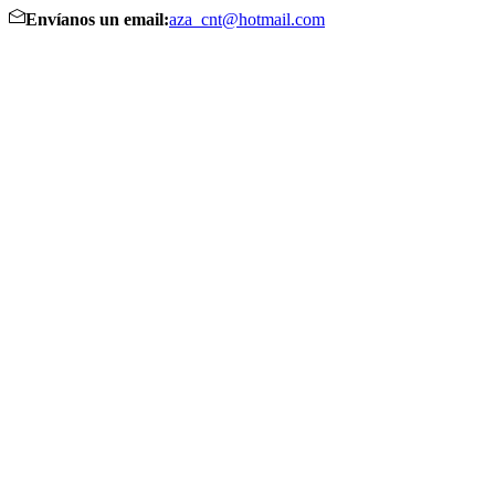
Envíanos un email:
aza_cnt@hotmail.com