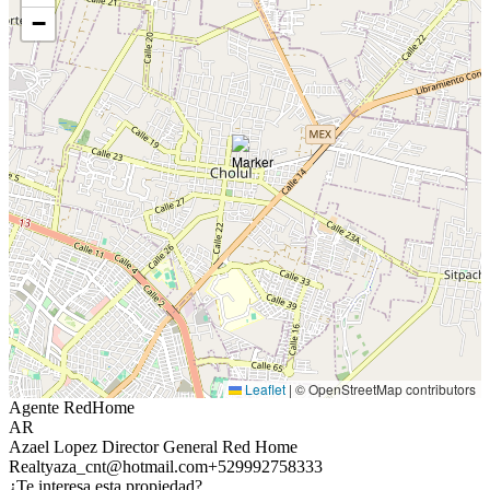
−
Leaflet
|
© OpenStreetMap contributors
Agente RedHome
AR
Azael Lopez Director General Red Home
Realty
aza_cnt@hotmail.com
+529992758333
¿Te interesa esta propiedad?