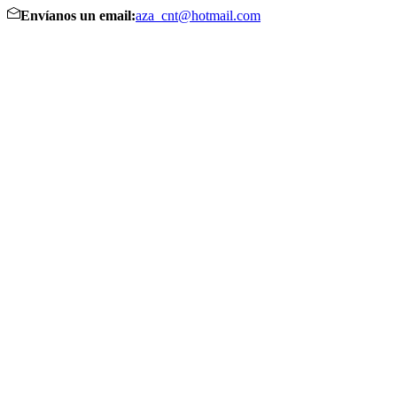
Envíanos un email:
aza_cnt@hotmail.com