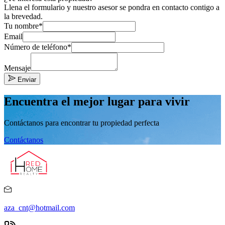
Llena el formulario y nuestro asesor se pondra en contacto contigo a
la brevedad.
Tu nombre*
Email
Número de teléfono*
Mensaje
Enviar
Encuentra el mejor lugar para vivir
Contáctanos para encontrar tu propiedad perfecta
Contáctanos
aza_cnt@hotmail.com