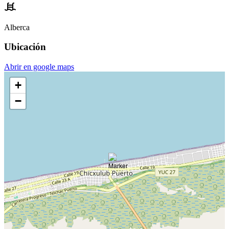
Alberca
Ubicación
Abrir en google maps
+
−