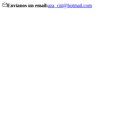
Envíanos un email:
aza_cnt@hotmail.com