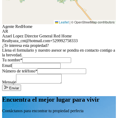
Leaflet
|
© OpenStreetMap contributors
Agente RedHome
AR
Azael Lopez Director General Red Home
Realty
aza_cnt@hotmail.com
+529992758333
¿Te interesa esta propiedad?
Llena el formulario y nuestro asesor se pondra en contacto contigo a
la brevedad.
Tu nombre*
Email
Número de teléfono*
Mensaje
Enviar
Encuentra el mejor lugar para vivir
Contáctanos para encontrar tu propiedad perfecta