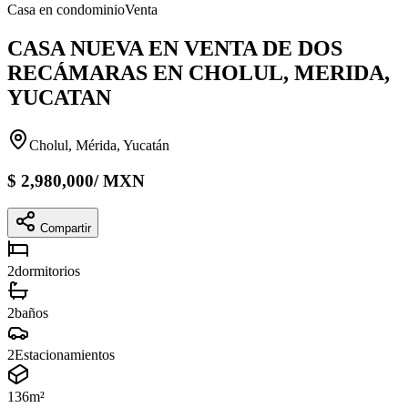
Casa en condominio
Venta
CASA NUEVA EN VENTA DE DOS
RECÁMARAS EN CHOLUL, MERIDA,
YUCATAN
Cholul, Mérida, Yucatán
$
2,980,000
/
MXN
Compartir
2
dormitorios
2
baños
2
Estacionamientos
136
m²