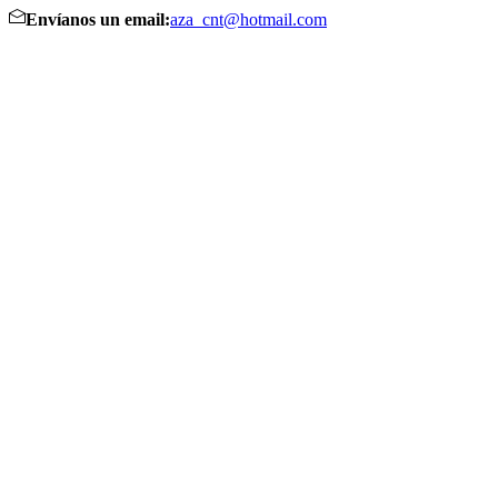
Envíanos un email:
aza_cnt@hotmail.com