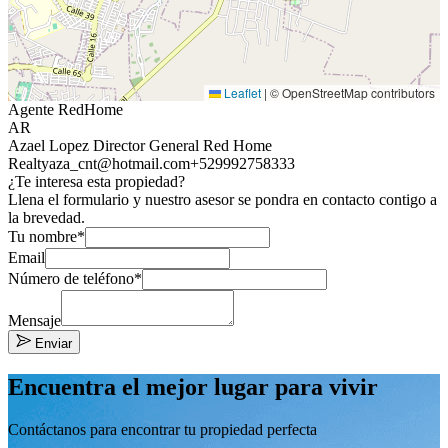
Leaflet
|
© OpenStreetMap contributors
Agente RedHome
AR
Azael Lopez Director General Red Home
Realty
aza_cnt@hotmail.com
+529992758333
¿Te interesa esta propiedad?
Llena el formulario y nuestro asesor se pondra en contacto contigo a
la brevedad.
Tu nombre*
Email
Número de teléfono*
Mensaje
Enviar
Encuentra el mejor lugar para vivir
Contáctanos para encontrar tu propiedad perfecta