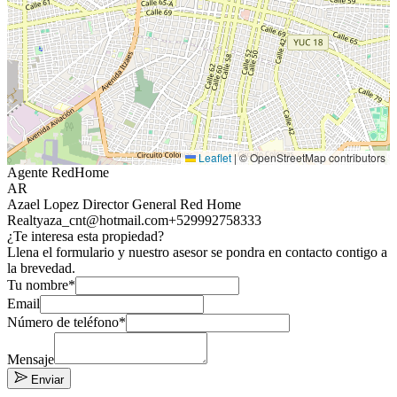
Leaflet
|
© OpenStreetMap contributors
Agente RedHome
AR
Azael Lopez Director General Red Home
Realty
aza_cnt@hotmail.com
+529992758333
¿Te interesa esta propiedad?
Llena el formulario y nuestro asesor se pondra en contacto contigo a
la brevedad.
Tu nombre*
Email
Número de teléfono*
Mensaje
Enviar