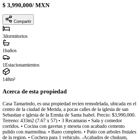
$
3,990,000
/
MXN
Compartir
3
dormitorios
1
baños
1
Estacionamientos
148
m²
Acerca de esta propiedad
Casa Tamarindo, es una propiedad recien remodelada, ubicada en el
centro de la ciudad de Merida, a pocas calles de la iglesia de san
Sebastian e iglesia de la Ermita de Santa Isabel. Precio: $3,990,000.
Terreno: 433m2 (7.67 x 57) • 3 Recamaras • Sala y comedor
corridos. • Cocina con gavetas y meseta con acabado cemento
pulido con marmolina. • Bano completo. • Patio con arboles frutales
de la region. • Cochera para 1 vehiculo. -Acabados de chukum,