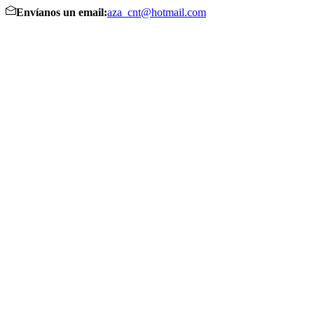
Envíanos un email:
aza_cnt@hotmail.com