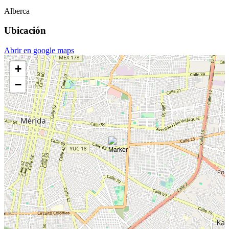
Alberca
Ubicación
Abrir en google maps
+
−