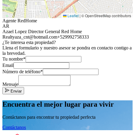
Leaflet
|
© OpenStreetMap contributors
Agente RedHome
AR
Azael Lopez Director General Red Home
Realty
aza_cnt@hotmail.com
+529992758333
¿Te interesa esta propiedad?
Llena el formulario y nuestro asesor se pondra en contacto contigo a
la brevedad.
Tu nombre*
Email
Número de teléfono*
Mensaje
Enviar
Encuentra el mejor lugar para vivir
Contáctanos para encontrar tu propiedad perfecta
Contáctanos