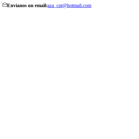
Envíanos un email:
aza_cnt@hotmail.com