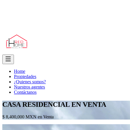
Home
Propiedades
¿Quienes somos?
Nuestros agentes
Contáctanos
CASA RESIDENCIAL EN VENTA
$ 8,400,000 MXN en Venta