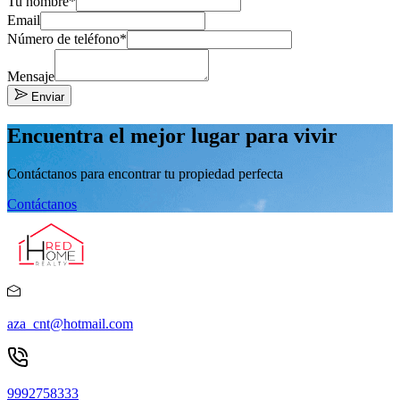
Tu nombre*
Email
Número de teléfono*
Mensaje
Enviar
Encuentra el mejor lugar para vivir
Contáctanos para encontrar tu propiedad perfecta
Contáctanos
aza_cnt@hotmail.com
9992758333