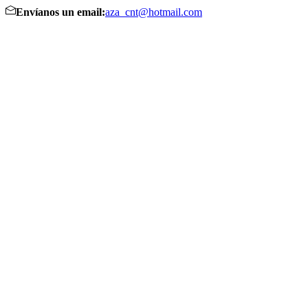
Envíanos un email:
aza_cnt@hotmail.com