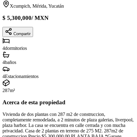
Xcumpich, Mérida, Yucatán
$
5,300,000
/
MXN
Compartir
4
dormitorios
4
baños
4
Estacionamientos
287
m²
Acerca de esta propiedad
Vivienda de dos plantas con 287 m2 de construccion,
completamente remodelada, a 2 minutos de plaza galerias, liverpool,
plaza harbor. La casa se encuentra en calle cerrada y con mucha
privacidad. Casa de 2 plantas en terreno de 275 M2. 287m2 de
construccion Precio $5,300,000.00 PLANTA BAJA *Garage