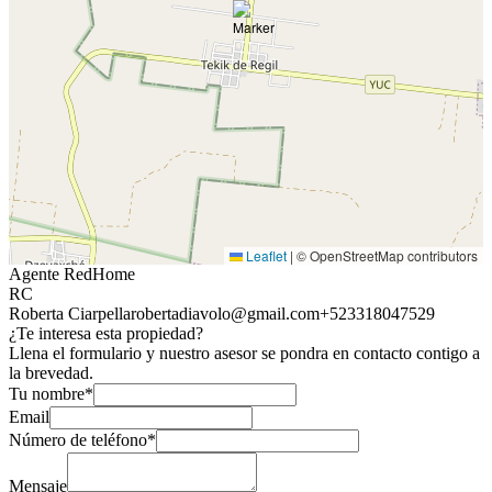
Leaflet
|
© OpenStreetMap contributors
Agente RedHome
RC
Roberta Ciarpella
robertadiavolo@gmail.com
+523318047529
¿Te interesa esta propiedad?
Llena el formulario y nuestro asesor se pondra en contacto contigo a
la brevedad.
Tu nombre*
Email
Número de teléfono*
Mensaje