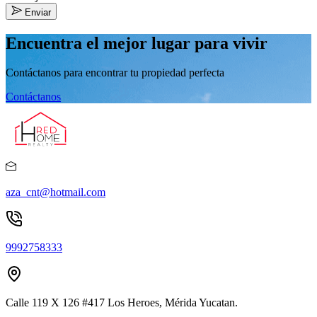
Enviar
Encuentra el mejor lugar para vivir
Contáctanos para encontrar tu propiedad perfecta
Contáctanos
aza_cnt@hotmail.com
9992758333
Calle 119 X 126 #417 Los Heroes, Mérida Yucatan.