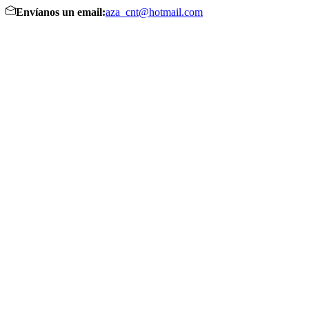
Envíanos un email:
aza_cnt@hotmail.com