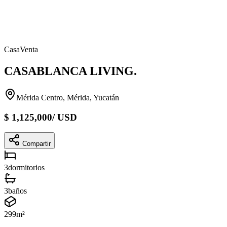
Casa
Venta
CASABLANCA LIVING.
Mérida Centro, Mérida, Yucatán
$
1,125,000
/
USD
Compartir
3
dormitorios
3
baños
299
m²