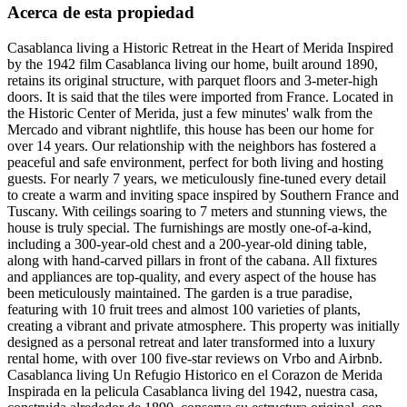
Acerca de esta propiedad
Casablanca living a Historic Retreat in the Heart of Merida Inspired
by the 1942 film Casablanca living our home, built around 1890,
retains its original structure, with parquet floors and 3-meter-high
doors. It is said that the tiles were imported from France. Located in
the Historic Center of Merida, just a few minutes' walk from the
Mercado and vibrant nightlife, this house has been our home for
over 14 years. Our relationship with the neighbors has fostered a
peaceful and safe environment, perfect for both living and hosting
guests. For nearly 7 years, we meticulously fine-tuned every detail
to create a warm and inviting space inspired by Southern France and
Tuscany. With ceilings soaring to 7 meters and stunning views, the
house is truly special. The furnishings are mostly one-of-a-kind,
including a 300-year-old chest and a 200-year-old dining table,
along with hand-carved pillars in front of the cabana. All fixtures
and appliances are top-quality, and every aspect of the house has
been meticulously maintained. The garden is a true paradise,
featuring with 10 fruit trees and almost 100 varieties of plants,
creating a vibrant and private atmosphere. This property was initially
designed as a personal retreat and later transformed into a luxury
rental home, with over 100 five-star reviews on Vrbo and Airbnb.
Casablanca living Un Refugio Historico en el Corazon de Merida
Inspirada en la pelicula Casablanca living del 1942, nuestra casa,