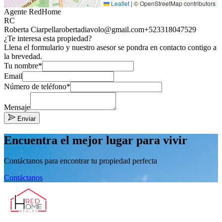
Leaflet
|
© OpenStreetMap contributors
Agente RedHome
RC
Roberta Ciarpella
robertadiavolo@gmail.com
+523318047529
¿Te interesa esta propiedad?
Llena el formulario y nuestro asesor se pondra en contacto contigo a
la brevedad.
Tu nombre*
Email
Número de teléfono*
Mensaje
Enviar
Encuentra el mejor lugar para vivir
Contáctanos para encontrar tu propiedad perfecta
Contáctanos