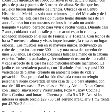
construida alrededor de 1890, conserva su estructura original, con
pisos de pasta y puertas de 3 metros de altura. Se dice que los
azulejos fueron importados de Francia. Ubicada en el Centro
Historico de Merida, a solo unos minutos a pie del Mercado y de la
vida nocturna, esta casa ha sido nuestro hogar durante mas de 14
anos. La relacion con nuestros vecinos ha creado un ambiente
tranquilo y seguro, perfecto para vivir o recibir visitas. Durante casi
7 anos, cuidamos cada detalle para crear un espacio calido y
acogedor, inspirado en el sur de Francia y la Toscana. Con techos de
hasta 7 metros de altura y vistas impresionantes, la casa es un lugar
especial. Los muebles son en su mayoria unicos, incluyendo un
cofre de aproximadamente 300 anos y una mesa de comedor de
unos 200 anos, asi como las columnas talladas a mano en la cabana
exterior. Todos los acabados y electrodomesticos son de alta calidad
y cada aspecto de la casa ha sido meticulosamente mantenido. El
jardin es un verdadero paraiso, con 10 arboles frutales y casi 100
variedades de plantas, creando un ambiente lleno de vida y
privacidad. Esta propiedad ha sido disenada como un refugio
personal y luego convertida en una casa de lujo para alquiler, con
mas de 100 resenas de 5 estrellas en Vrbo y Airbnb. Nota: Cuenta
con Tinaco, suavizador y Presurizador, Pozo y Japay Cocina 3
filtros Cortinas anti huracan Cinema pantalla 5 x 3 El Arte si les
interesa es aparte precio $29,750 usd Terreno irregular 9.1 m2 frente
por 42.70m2 fondo