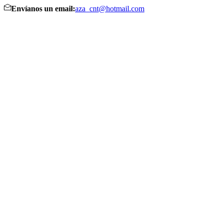
Envíanos un email:
aza_cnt@hotmail.com