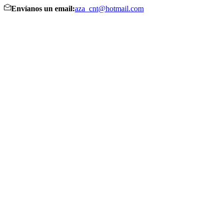
Envíanos un email:
aza_cnt@hotmail.com