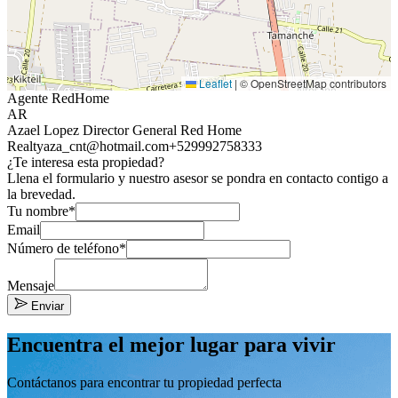
Leaflet
|
© OpenStreetMap contributors
Agente RedHome
AR
Azael Lopez Director General Red Home
Realty
aza_cnt@hotmail.com
+529992758333
¿Te interesa esta propiedad?
Llena el formulario y nuestro asesor se pondra en contacto contigo a
la brevedad.
Tu nombre*
Email
Número de teléfono*
Mensaje
Enviar
Encuentra el mejor lugar para vivir
Contáctanos para encontrar tu propiedad perfecta