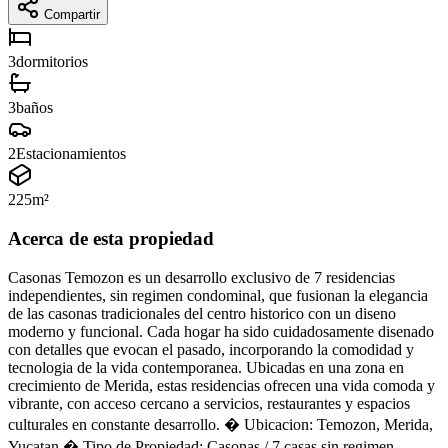
Compartir
3
dormitorios
3
baños
2
Estacionamientos
225
m²
Acerca de esta propiedad
Casonas Temozon es un desarrollo exclusivo de 7 residencias
independientes, sin regimen condominal, que fusionan la elegancia
de las casonas tradicionales del centro historico con un diseno
moderno y funcional. Cada hogar ha sido cuidadosamente disenado
con detalles que evocan el pasado, incorporando la comodidad y
tecnologia de la vida contemporanea. Ubicadas en una zona en
crecimiento de Merida, estas residencias ofrecen una vida comoda y
vibrante, con acceso cercano a servicios, restaurantes y espacios
culturales en constante desarrollo. � Ubicacion: Temozon, Merida,
Yucatan � Tipo de Propiedad: Casonas / 7 casas sin regimen