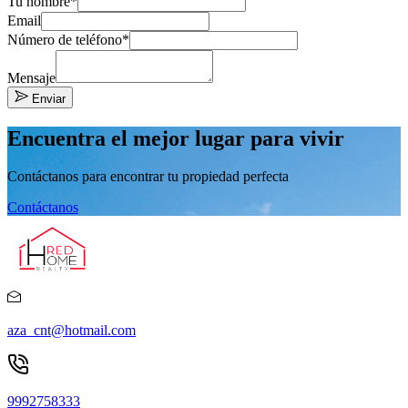
Tu nombre*
Email
Número de teléfono*
Mensaje
Enviar
Encuentra el mejor lugar para vivir
Contáctanos para encontrar tu propiedad perfecta
Contáctanos
aza_cnt@hotmail.com
9992758333