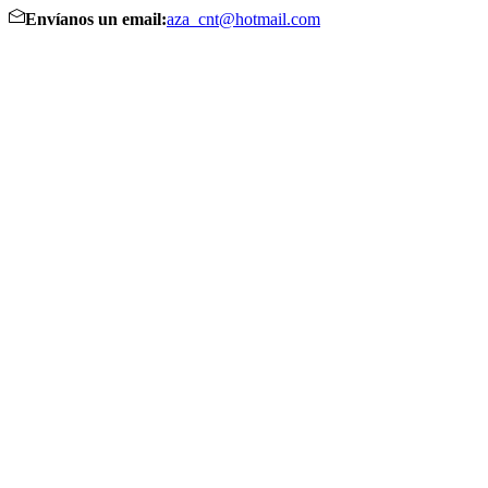
Envíanos un email:
aza_cnt@hotmail.com