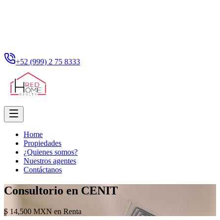
+52 (999) 2 75 8333
Home
Propiedades
¿Quienes somos?
Nuestros agentes
Contáctanos
Consultorio en CENIT
$ 14,500 MXN en Renta