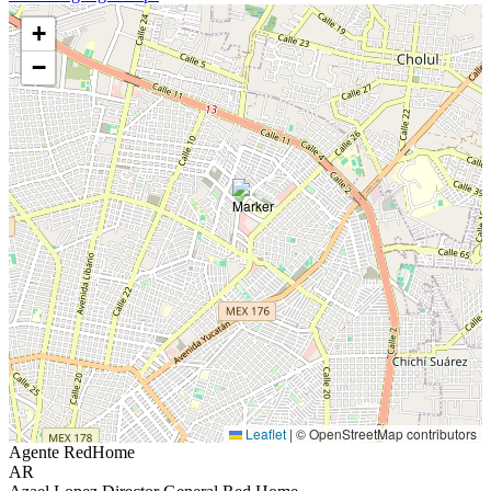
+
−
Leaflet
|
© OpenStreetMap contributors
Agente RedHome
AR