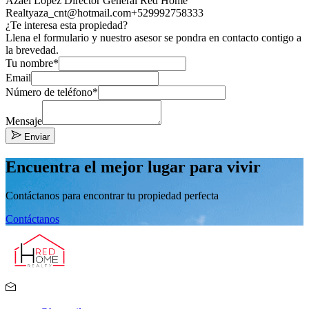
Azael Lopez Director General Red Home
Realty
aza_cnt@hotmail.com
+529992758333
¿Te interesa esta propiedad?
Llena el formulario y nuestro asesor se pondra en contacto contigo a
la brevedad.
Tu nombre*
Email
Número de teléfono*
Mensaje
Enviar
Encuentra el mejor lugar para vivir
Contáctanos para encontrar tu propiedad perfecta
Contáctanos