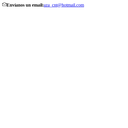
Envíanos un email:
aza_cnt@hotmail.com