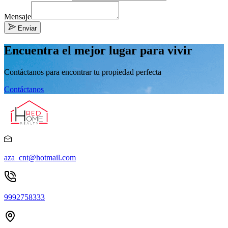
Mensaje
Enviar
Encuentra el mejor lugar para vivir
Contáctanos para encontrar tu propiedad perfecta
Contáctanos
aza_cnt@hotmail.com
9992758333