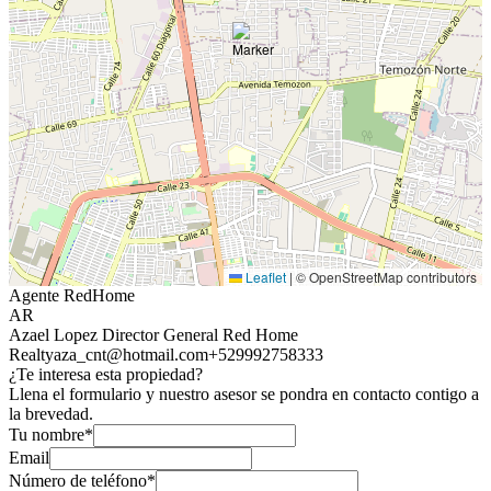
Leaflet
|
© OpenStreetMap contributors
Agente RedHome
AR
Azael Lopez Director General Red Home
Realty
aza_cnt@hotmail.com
+529992758333
¿Te interesa esta propiedad?
Llena el formulario y nuestro asesor se pondra en contacto contigo a
la brevedad.
Tu nombre*
Email
Número de teléfono*