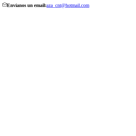
Envíanos un email:
aza_cnt@hotmail.com