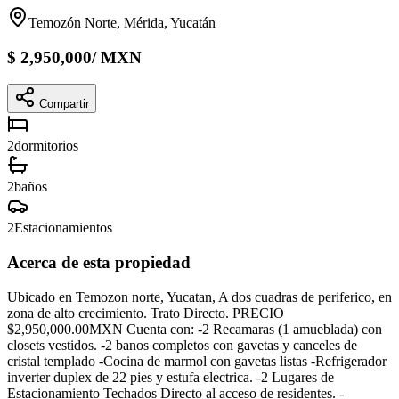
Temozón Norte, Mérida, Yucatán
$
2,950,000
/
MXN
Compartir
2
dormitorios
2
baños
2
Estacionamientos
Acerca de esta propiedad
Ubicado en Temozon norte, Yucatan, A dos cuadras de periferico, en
zona de alto crecimiento. Trato Directo. PRECIO
$2,950,000.00MXN Cuenta con: -2 Recamaras (1 amueblada) con
closets vestidos. -2 banos completos con gavetas y canceles de
cristal templado -Cocina de marmol con gavetas listas -Refrigerador
inverter duplex de 22 pies y estufa electrica. -2 Lugares de
Estacionamiento Techados Directo al acceso de residentes. -