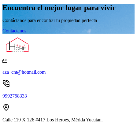
Encuentra el mejor lugar para vivir
Contáctanos para encontrar tu propiedad perfecta
Contáctanos
aza_cnt@hotmail.com
9992758333
Calle 119 X 126 #417 Los Heroes, Mérida Yucatan.