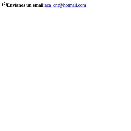
Envíanos un email:
aza_cnt@hotmail.com