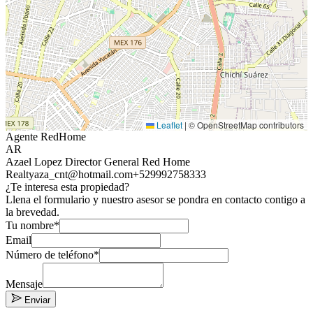
Leaflet
|
© OpenStreetMap contributors
Agente RedHome
AR
Azael Lopez Director General Red Home
Realty
aza_cnt@hotmail.com
+529992758333
¿Te interesa esta propiedad?
Llena el formulario y nuestro asesor se pondra en contacto contigo a
la brevedad.
Tu nombre*
Email
Número de teléfono*
Mensaje
Enviar