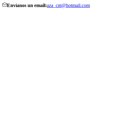
Envíanos un email:
aza_cnt@hotmail.com