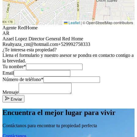
Leaflet
|
© OpenStreetMap contributors
Agente RedHome
AR
Azael Lopez Director General Red Home
Realty
aza_cnt@hotmail.com
+529992758333
¿Te interesa esta propiedad?
Llena el formulario y nuestro asesor se pondra en contacto contigo a
la brevedad.
Tu nombre*
Email
Número de teléfono*
Mensaje
Enviar
Encuentra el mejor lugar para vivir
Contáctanos para encontrar tu propiedad perfecta
Contáctanos