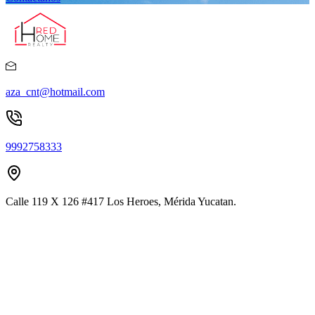
aza_cnt@hotmail.com
9992758333
Calle 119 X 126 #417 Los Heroes, Mérida Yucatan.