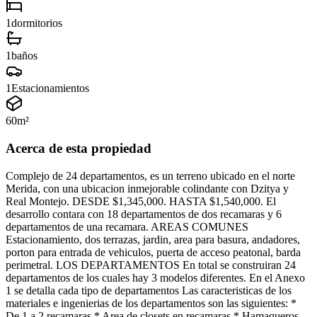
1
dormitorios
1
baños
1
Estacionamientos
60
m²
Acerca de esta propiedad
Complejo de 24 departamentos, es un terreno ubicado en el norte
Merida, con una ubicacion inmejorable colindante con Dzitya y
Real Montejo. DESDE $1,345,000. HASTA $1,540,000. El
desarrollo contara con 18 departamentos de dos recamaras y 6
departamentos de una recamara. AREAS COMUNES
Estacionamiento, dos terrazas, jardin, area para basura, andadores,
porton para entrada de vehiculos, puerta de acceso peatonal, barda
perimetral. LOS DEPARTAMENTOS En total se construiran 24
departamentos de los cuales hay 3 modelos diferentes. En el Anexo
1 se detalla cada tipo de departamentos Las caracteristicas de los
materiales e ingenierias de los departamentos son las siguientes: *
De 1 a 2 recamaras * Area de closets en recamaras * Hamaqueros