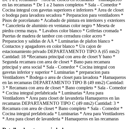
en las recamaras * De 1 a 2 banos completos * Sala – Comedor *
Cocina integral con gavetas superiores e inferiores * Area de closet
o bodega para lavadora secadora * Preparacion para ventiladores *
Pisos de porcelanato * Acabado de pintura en interiores y exteriores
* Canceleria de aluminio en ventanas color negro * Meseta de
piedra crema maya. * Lavabos color blanco * Griferias cromada *
Puertas de madera de tambor con cerradura color acero *
Preparacion y salidas de AA * Luminarias de plafon blanco *
Contactos y apagadores en color blanco * Un cajon de
estacionamiento privado DEPARTAMENTO TIPO A (65 mts2)
Cantidad: 18 *Recamara principal con area de closet Y bano *
Segunda recamara con area de closet * Bano para recamara
principal y area social * Sala - Comedor * Cocina integral con
gavetas inferior y superior * Luminarias * preparacion para
Ventiladores * Bodega o area de closet para lavadora * Hamaqueros
en las recamaras DEPARTAMENTO TIPO B (49 mts2) Cantidad:
3 * Recamara con area de closet * Bano completo * Sala - Comedor
* Cocina integral prefabricada * Luminarias *Area para
Ventiladores * Area para closet de lavanderia Hamaqueros en las
recamaras DEPARTAMENTO TIPO C (49 mts2) Cantidad: 3 *
Recamara con area de closet * Bano completo * Sala - Comedor *
Cocina integral prefabricada * Luminarias * Area para Ventiladores
* Area para closet de lavanderia * Hamaqueros en las recamaras