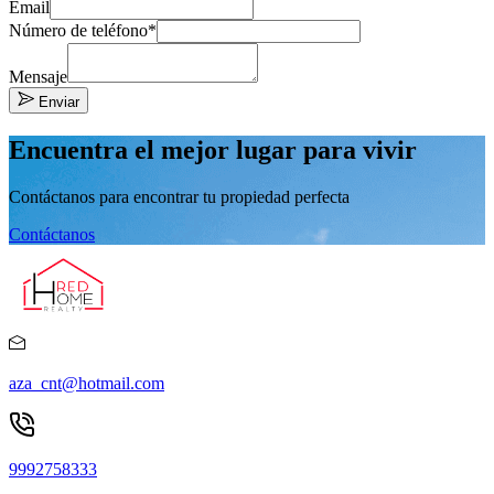
Email
Número de teléfono*
Mensaje
Enviar
Encuentra el mejor lugar para vivir
Contáctanos para encontrar tu propiedad perfecta
Contáctanos
aza_cnt@hotmail.com
9992758333