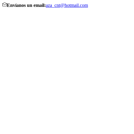
Envíanos un email:
aza_cnt@hotmail.com