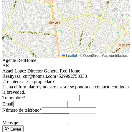
Leaflet
|
© OpenStreetMap contributors
Agente RedHome
AR
Azael Lopez Director General Red Home
Realty
aza_cnt@hotmail.com
+529992758333
¿Te interesa esta propiedad?
Llena el formulario y nuestro asesor se pondra en contacto contigo a
la brevedad.
Tu nombre*
Email
Número de teléfono*
Mensaje
Enviar