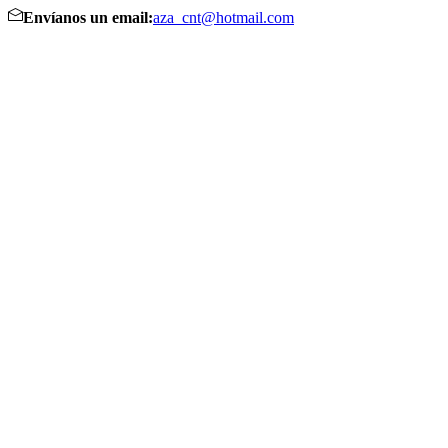
Envíanos un email:
aza_cnt@hotmail.com