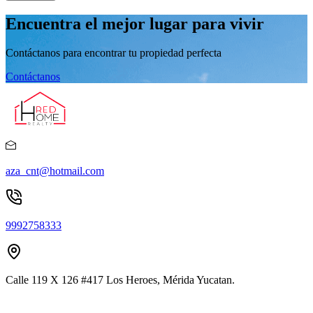
Encuentra el mejor lugar para vivir
Contáctanos para encontrar tu propiedad perfecta
Contáctanos
aza_cnt@hotmail.com
9992758333
Calle 119 X 126 #417 Los Heroes, Mérida Yucatan.