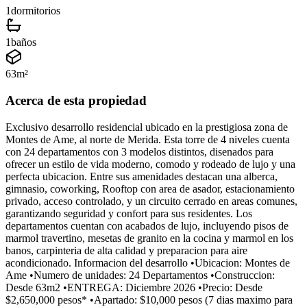
1
dormitorios
1
baños
63
m²
Acerca de esta propiedad
Exclusivo desarrollo residencial ubicado en la prestigiosa zona de
Montes de Ame, al norte de Merida. Esta torre de 4 niveles cuenta
con 24 departamentos con 3 modelos distintos, disenados para
ofrecer un estilo de vida moderno, comodo y rodeado de lujo y una
perfecta ubicacion. Entre sus amenidades destacan una alberca,
gimnasio, coworking, Rooftop con area de asador, estacionamiento
privado, acceso controlado, y un circuito cerrado en areas comunes,
garantizando seguridad y confort para sus residentes. Los
departamentos cuentan con acabados de lujo, incluyendo pisos de
marmol travertino, mesetas de granito en la cocina y marmol en los
banos, carpinteria de alta calidad y preparacion para aire
acondicionado. Informacion del desarrollo •Ubicacion: Montes de
Ame •Numero de unidades: 24 Departamentos •Construccion:
Desde 63m2 •ENTREGA: Diciembre 2026 •Precio: Desde
$2,650,000 pesos* •Apartado: $10,000 pesos (7 dias maximo para