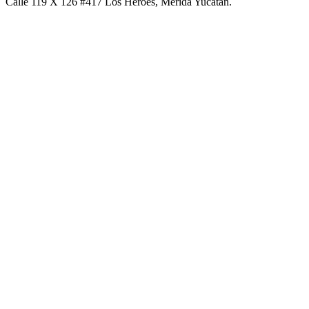
Calle 119 X 126 #417 Los Heroes, Mérida Yucatan.