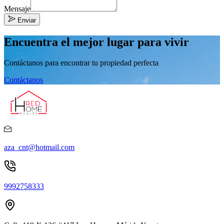
Mensaje
Enviar
Encuentra el mejor lugar para vivir
Contáctanos para encontrar tu propiedad perfecta
Contáctanos
aza_cnt@hotmail.com
9992758333