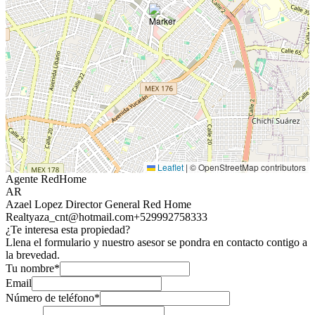
Leaflet
|
© OpenStreetMap contributors
Agente RedHome
AR
Azael Lopez Director General Red Home
Realty
aza_cnt@hotmail.com
+529992758333
¿Te interesa esta propiedad?
Llena el formulario y nuestro asesor se pondra en contacto contigo a
la brevedad.
Tu nombre*
Email
Número de teléfono*