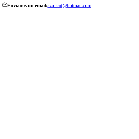
Envíanos un email:
aza_cnt@hotmail.com