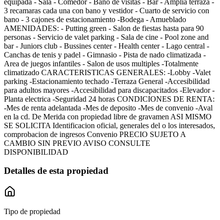
equipada - Sala - Comedor - Bano de visitas - Bar - Amplia terraza -
3 recamaras cada una con bano y vestidor - Cuarto de servicio con
bano - 3 cajones de estacionamiento -Bodega - Amueblado
AMENIDADES: - Putting green - Salon de fiestas hasta para 90
personas - Servicio de valet parking - Sala de cine - Pool zone and
bar - Juniors club - Bussines center - Health center - Lago central -
Canchas de tenis y padel - Gimnasio - Pista de nado climatizada -
Area de juegos infantiles - Salon de usos multiples -Totalmente
climatizado CARACTERISTICAS GENERALES: -Lobby -Valet
parking -Estacionamiento techado -Terraza General -Accesibilidad
para adultos mayores -Accesibilidad para discapacitados -Elevador -
Planta electrica -Seguridad 24 horas CONDICIONES DE RENTA:
-Mes de renta adelantada -Mes de deposito -Mes de convenio -Aval
en la cd. De Merida con propiedad libre de gravamen ASI MISMO
SE SOLICITA Identificacion oficial, generales del o los interesados,
comprobacion de ingresos Convenio PRECIO SUJETO A
CAMBIO SIN PREVIO AVISO CONSULTE
DISPONIBILIDAD
Detalles de esta propiedad
Tipo de propiedad