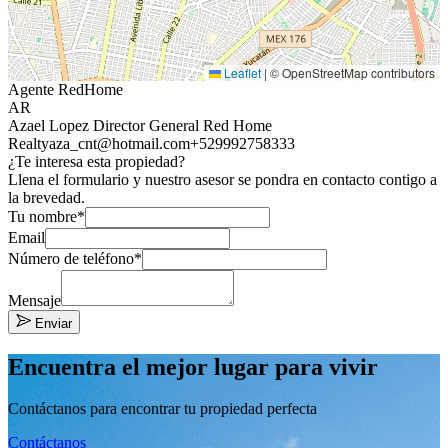
Leaflet
|
© OpenStreetMap contributors
Agente RedHome
AR
Azael Lopez Director General Red Home
Realty
aza_cnt@hotmail.com
+529992758333
¿Te interesa esta propiedad?
Llena el formulario y nuestro asesor se pondra en contacto contigo a
la brevedad.
Tu nombre*
Email
Número de teléfono*
Mensaje
Enviar
Encuentra el mejor lugar para vivir
Contáctanos para encontrar tu propiedad perfecta
Contáctanos