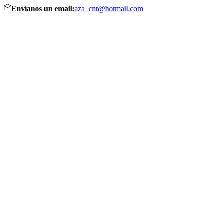
Envíanos un email:
aza_cnt@hotmail.com