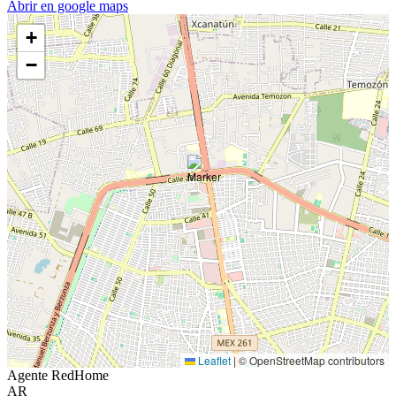
Abrir en google maps
+
−
Leaflet
|
© OpenStreetMap contributors
Agente RedHome
AR