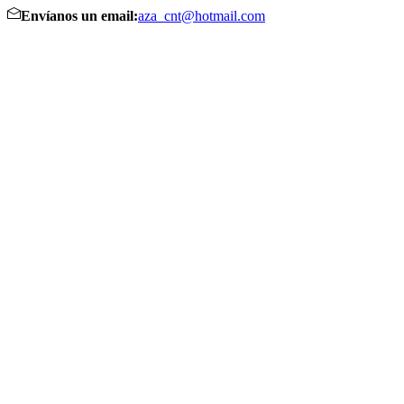
Envíanos un email:
aza_cnt@hotmail.com