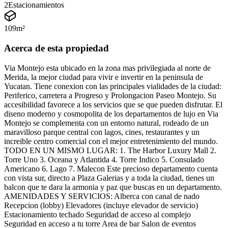
2
Estacionamientos
109
m²
Acerca de esta propiedad
Via Montejo esta ubicado en la zona mas privilegiada al norte de
Merida, la mejor ciudad para vivir e invertir en la peninsula de
Yucatan. Tiene conexion con las principales vialidades de la ciudad:
Periferico, carretera a Progreso y Prolongacion Paseo Montejo. Su
accesibilidad favorece a los servicios que se que pueden disfrutar. El
diseno moderno y cosmopolita de los departamentos de lujo en Via
Montejo se complementa con un entorno natural, rodeado de un
maravilloso parque central con lagos, cines, restaurantes y un
increible centro comercial con el mejor entretenimiento del mundo.
TODO EN UN MISMO LUGAR: 1. The Harbor Luxury Mall 2.
Torre Uno 3. Oceana y Atlantida 4. Torre Indico 5. Consulado
Americano 6. Lago 7. Malecon Este precioso departamento cuenta
con vista sur, directo a Plaza Galerias y a toda la ciudad, tienes un
balcon que te dara la armonia y paz que buscas en un departamento.
AMENIDADES Y SERVICIOS: Alberca con canal de nado
Recepcion (lobby) Elevadores (incluye elevador de servicio)
Estacionamiento techado Seguridad de acceso al complejo
Seguridad en acceso a tu torre Area de bar Salon de eventos