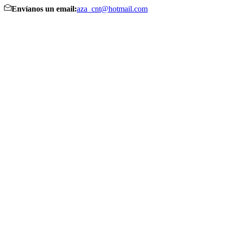
Envíanos un email:
aza_cnt@hotmail.com