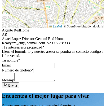
Leaflet
|
© OpenStreetMap contributors
Agente RedHome
AR
Azael Lopez Director General Red Home
Realty
aza_cnt@hotmail.com
+529992758333
¿Te interesa esta propiedad?
Llena el formulario y nuestro asesor se pondra en contacto contigo a
la brevedad.
Tu nombre*
Email
Número de teléfono*
Mensaje
Enviar
Encuentra el mejor lugar para vivir
Contáctanos para encontrar tu propiedad perfecta