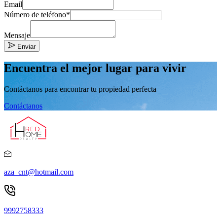
Email
Número de teléfono*
Mensaje
Enviar
Encuentra el mejor lugar para vivir
Contáctanos para encontrar tu propiedad perfecta
Contáctanos
aza_cnt@hotmail.com
9992758333