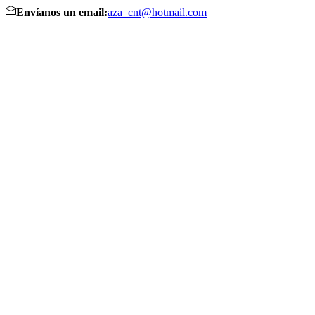
Envíanos un email:
aza_cnt@hotmail.com