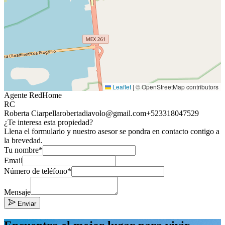
Leaflet
|
© OpenStreetMap contributors
Agente RedHome
RC
Roberta Ciarpella
robertadiavolo@gmail.com
+523318047529
¿Te interesa esta propiedad?
Llena el formulario y nuestro asesor se pondra en contacto contigo a
la brevedad.
Tu nombre*
Email
Número de teléfono*
Mensaje
Enviar