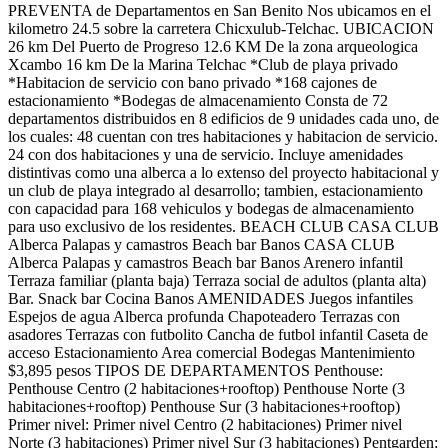
PREVENTA de Departamentos en San Benito Nos ubicamos en el
kilometro 24.5 sobre la carretera Chicxulub-Telchac. UBICACION
26 km Del Puerto de Progreso 12.6 KM De la zona arqueologica
Xcambo 16 km De la Marina Telchac *Club de playa privado
*Habitacion de servicio con bano privado *168 cajones de
estacionamiento *Bodegas de almacenamiento Consta de 72
departamentos distribuidos en 8 edificios de 9 unidades cada uno, de
los cuales: 48 cuentan con tres habitaciones y habitacion de servicio.
24 con dos habitaciones y una de servicio. Incluye amenidades
distintivas como una alberca a lo extenso del proyecto habitacional y
un club de playa integrado al desarrollo; tambien, estacionamiento
con capacidad para 168 vehiculos y bodegas de almacenamiento
para uso exclusivo de los residentes. BEACH CLUB CASA CLUB
Alberca Palapas y camastros Beach bar Banos CASA CLUB
Alberca Palapas y camastros Beach bar Banos Arenero infantil
Terraza familiar (planta baja) Terraza social de adultos (planta alta)
Bar. Snack bar Cocina Banos AMENIDADES Juegos infantiles
Espejos de agua Alberca profunda Chapoteadero Terrazas con
asadores Terrazas con futbolito Cancha de futbol infantil Caseta de
acceso Estacionamiento Area comercial Bodegas Mantenimiento
$3,895 pesos TIPOS DE DEPARTAMENTOS Penthouse:
Penthouse Centro (2 habitaciones+rooftop) Penthouse Norte (3
habitaciones+rooftop) Penthouse Sur (3 habitaciones+rooftop)
Primer nivel: Primer nivel Centro (2 habitaciones) Primer nivel
Norte (3 habitaciones) Primer nivel Sur (3 habitaciones) Pentgarden: