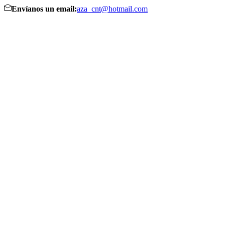
Envíanos un email:
aza_cnt@hotmail.com