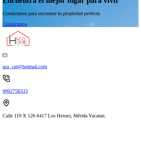
Encuentra el mejor lugar para vivir
Contáctanos para encontrar tu propiedad perfecta
Contáctanos
aza_cnt@hotmail.com
9992758333
Calle 119 X 126 #417 Los Heroes, Mérida Yucatan.