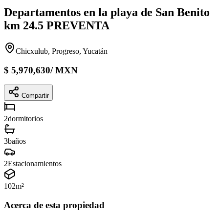
Departamentos en la playa de San Benito
km 24.5 PREVENTA
Chicxulub, Progreso, Yucatán
$
5,970,630
/
MXN
Compartir
2
dormitorios
3
baños
2
Estacionamientos
102
m²
Acerca de esta propiedad