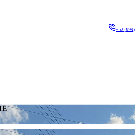
+52 (999)
ME