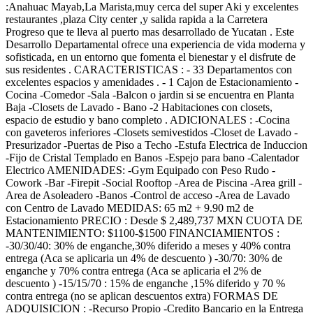
:Anahuac Mayab,La Marista,muy cerca del super Aki y excelentes
restaurantes ,plaza City center ,y salida rapida a la Carretera
Progreso que te lleva al puerto mas desarrollado de Yucatan . Este
Desarrollo Departamental ofrece una experiencia de vida moderna y
sofisticada, en un entorno que fomenta el bienestar y el disfrute de
sus residentes . CARACTERISTICAS : - 33 Departamentos con
excelentes espacios y amenidades . - 1 Cajon de Estacionamiento -
Cocina -Comedor -Sala -Balcon o jardin si se encuentra en Planta
Baja -Closets de Lavado - Bano -2 Habitaciones con closets,
espacio de estudio y bano completo . ADICIONALES : -Cocina
con gaveteros inferiores -Closets semivestidos -Closet de Lavado -
Presurizador -Puertas de Piso a Techo -Estufa Electrica de Induccion
-Fijo de Cristal Templado en Banos -Espejo para bano -Calentador
Electrico AMENIDADES: -Gym Equipado con Peso Rudo -
Cowork -Bar -Firepit -Social Rooftop -Area de Piscina -Area grill -
Area de Asoleadero -Banos -Control de acceso -Area de Lavado
con Centro de Lavado MEDIDAS: 65 m2 + 9.90 m2 de
Estacionamiento PRECIO : Desde $ 2,489,737 MXN CUOTA DE
MANTENIMIENTO: $1100-$1500 FINANCIAMIENTOS :
-30/30/40: 30% de enganche,30% diferido a meses y 40% contra
entrega (Aca se aplicaria un 4% de descuento ) -30/70: 30% de
enganche y 70% contra entrega (Aca se aplicaria el 2% de
descuento ) -15/15/70 : 15% de enganche ,15% diferido y 70 %
contra entrega (no se aplican descuentos extra) FORMAS DE
ADQUISICION : -Recurso Propio -Credito Bancario en la Entrega