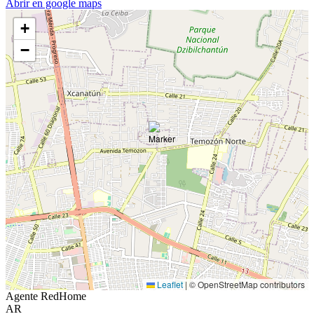
Abrir en google maps
+
−
Leaflet
|
© OpenStreetMap contributors
Agente RedHome
AR